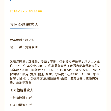
2016-07-14 09:36:00
今日の新着求人
就業場所：読谷村
職 種：賃貸管理
①雇用形態：正社員、学歴：不問、③必要な経験等：パソコン操
作（ワード･エクセル:B）、④必要な資格：普通自動車運転免許、
⑤年齢：不問、⑥賃金：15.0万円～15.0万円・賞与:なし、⑦加入
保険等：雇用･労災･健康･厚生、⑧時間：①09:00～18:00、⑨休
日等：日 他 、⑩選考方法:書類選考･面接、産業区分：建物売買
業、土地売買業
その他新着求人
一般事務職：4件
ＣＡＤ関連：2件