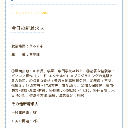
2016-07-13 09:35:00
今日の新着求人
就業場所：うるま市
職 種：事務職
①雇用形態：正社員、学歴：専門学校卒以上、③必要な経験等：
パソコン操作（ワード･エクセル:C）※プログラミングの経験あ
る方歓迎、④必要な資格：普通自動車運転免許、⑤年齢：不問、
⑥賃金：14.5万円～17.0万円・賞与:あり、⑦加入保険等：雇用･
労災･健康･厚生･財形、⑧時間：①08:30～17:30、⑨休日等：木
日 祝 他 、⑩選考方法:面接、産業区分：病院
その他新着求人
一般事務職：5件
ＣＡＤ関連：2件