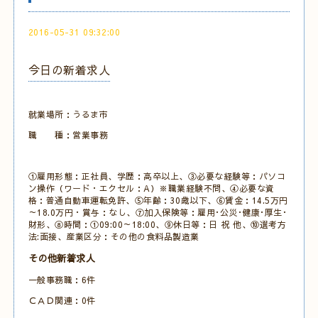
2016-05-31 09:32:00
今日の新着求人
就業場所：うるま市
職 種：営業事務
①雇用形態：正社員、学歴：高卒以上、③必要な経験等：パソコ
ン操作（ワード・エクセル：A）※職業経験不問、④必要な資
格：普通自動車運転免許、⑤年齢：30歳以下、⑥賃金：14.5万円
～18.0万円・賞与：なし、⑦加入保険等：雇用･公災･健康･厚生･
財形、⑧時間：①09:00～18:00、⑨休日等：日 祝 他、⑩選考方
法:面接、産業区分：その他の食料品製造業
その他新着求人
一般事務職：6件
ＣＡＤ関連：0件