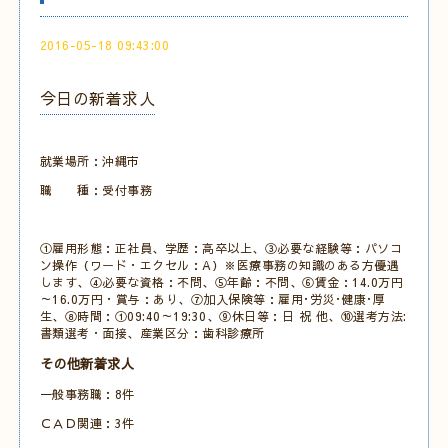
2016-05-18 09:43:00
今日の新着求人
就業場所：沖縄市
職 種：受付事務
①雇用形態：正社員、学歴：高卒以上、③必要な経験等：パソコ
ン操作（ワード・エクセル：A）※医療事務の知識のある方優遇
します、④必要な資格：不問、⑤年齢：不問、⑥賃金：14.0万円
～16.0万円・賞与：あり、⑦加入保険等：雇用･労災･健康･厚
生、⑧時間：①09:40～19:30、⑨休日等：日 祝 他、⑩選考方法:
書類選考・面接、産業区分：歯科診療所
その他新着求人
一般事務職：8件
ＣＡＤ関連：3件