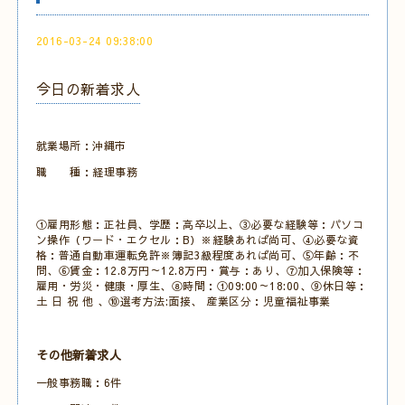
2016-03-24 09:38:00
今日の新着求人
就業場所：沖縄市
職 種：経理事務
①雇用形態：正社員、学歴：高卒以上、③必要な経験等：パソコ
ン操作（ワード・エクセル：B）※経験あれば尚可、④必要な資
格：普通自動車運転免許※簿記3級程度あれば尚可、⑤年齢：不
問、⑥賃金：12.8万円～12.8万円・賞与：あり、⑦加入保険等：
雇用・労災・健康・厚生、⑧時間：①09:00～18:00、⑨休日等：
土 日 祝 他 、⑩選考方法:面接、 産業区分：児童福祉事業
その他新着求人
一般事務職：6件