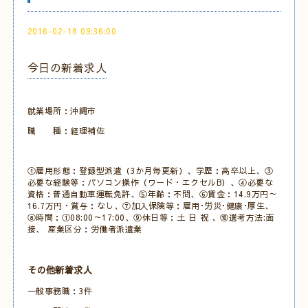
2016-02-18 09:36:00
今日の新着求人
就業場所：沖縄市
職 種：経理補佐
①雇用形態：登録型派遣（3か月毎更新）、学歴：高卒以上、③
必要な経験等：パソコン操作（ワード・エクセルB）、④必要な
資格：普通自動車運転免許、⑤年齢：不問、⑥賃金：14.9万円～
16.7万円・賞与：なし、⑦加入保険等：雇用･労災･健康･厚生、
⑧時間：①08:00～17:00、⑨休日等：土 日 祝 、⑩選考方法:面
接、 産業区分：労働者派遣業
その他新着求人
一般事務職：3件