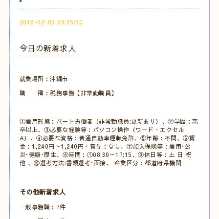
2016-02-03 09:35:00
今日の新着求人
就業場所：沖縄市
職 種：税務事務【非常勤職員】
①雇用形態：パート労働者（非常勤職員:更新あり）、②学歴：高
卒以上、③必要な経験等：パソコン操作（ワード・エクセル
A）、④必要な資格：普通自動車運転免許、⑤年齢：不問、⑥賃
金：1,240円～1,240円・賞与：なし、⑦加入保険等：雇用･公
災･健康･厚生、⑧時間：①08:30～17:15、⑨休日等：土 日 祝
他 、⑩選考方法:書類選考･面接、 産業区分：都道府県機関
その他新着求人
一般事務職：7件