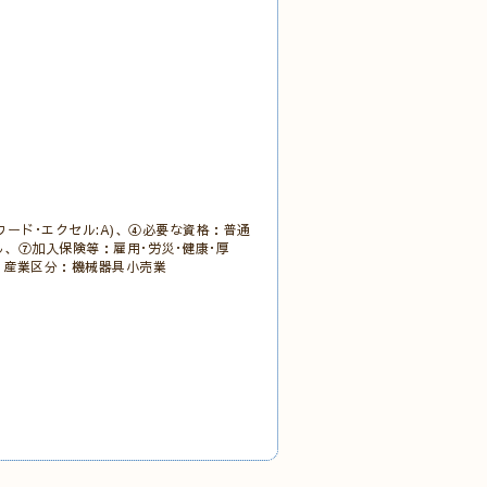
ード･エクセル:A)、④必要な資格：普通
し、⑦加入保険等：雇用･労災･健康･厚
接、 産業区分：機械器具小売業