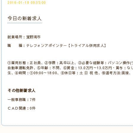
2016-01-18 09:35:00
今日の新着求人
就業場所：宜野湾市
職 種：テレフォンアポインター【トライアル併用求人】
①雇用形態：正社員、②学歴：高卒以上、③必要な経験等：パソコン操作(ワ
自動車運転免許、⑤年齢：不問、⑥賃金：13.0万円～13.0万円・賞与：な
生、⑧時間：①09:00～18:00、⑨休日等：土 日 祝 他、⑩選考方法:面
その他新着求人
一般事務職：7件
ＣＡＤ関連：0件