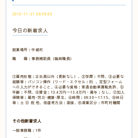
2015-11-27 09:39:00
今日の新着求人
就業場所：中城村
職 種：事務補助員（臨時職員）
①雇用形態：正社員以外（更新なし）、②学歴：不問、③必要な
経験等：パソコン操作（ワード・エクセル：B）、定型フォーム
への入力ができること、④必要な資格：普通自動車運転免許、⑤
年齢：不問、⑥賃金：13.4万円～13.4万円・賞与：なし、⑦加入
保険等：雇用･労災･健康･厚生、⑧時間：08:30～17:15、⑨休日
等：土 日 祝 他、⑩選考方法：面接、⑪産業区分：市町村機関
その他新着求人
一般事務職：1件