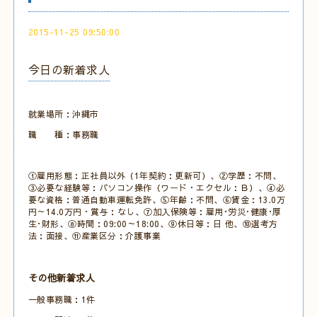
2015-11-25 09:50:00
今日の新着求人
就業場所：沖縄市
職 種：事務職
①雇用形態：正社員以外（1年契約：更新可）、②学歴：不問、
③必要な経験等：パソコン操作（ワード・エクセル：Ｂ）、④必
要な資格：普通自動車運転免許、⑤年齢：不問、⑥賃金：13.0万
円～14.0万円・賞与：なし、⑦加入保険等：雇用･労災･健康･厚
生･財形、⑧時間：09:00～18:00、⑨休日等：日 他、⑩選考方
法：面接、⑪産業区分：介護事業
その他新着求人
一般事務職：1件