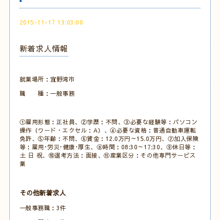
2015-11-17 13:03:00
新着求人情報
就業場所：宜野湾市
職 種：一般事務
①雇用形態：正社員、②学歴：不問、③必要な経験等：パソコン
操作（ワード・エクセル：A）、④必要な資格：普通自動車運転
免許、⑤年齢：不問、⑥賃金：12.0万円～15.0万円、⑦加入保険
等：雇用･労災･健康･厚生、⑧時間：08:30～17:30、⑨休日等：
土 日 祝、⑩選考方法：面接、⑪産業区分：その他専門サービス
業
その他新着求人
一般事務職：3件